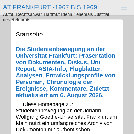
Zum
Ä
T
F
R
A
N
K
F
U
R
T
-
1
9
6
7
B
I
S
1
9
6
9
Inhalt
springen
Autor: Rechtsanwalt Hartmut Riehn * ehemals Justitiar
des Rektorats
Startseite
Die Studentenbewegung an der
Universität Frankfurt: Präsentation
von Dokumenten, Diskus, Uni-
Report, AStA-Info, Flugblätter,
Analysen, Entwicklungsprofile von
Personen, Chronologie der
Ereignisse, Kommentare. Zuletzt
aktualisiert am 6. August 2026.
Diese Homepage zur
Studentenbewegung an der Johann
Wolfgang Goethe-Universität Frankfurt am
Main nutzt ein umfangreiches Archiv von
Dokumenten mit authentischen