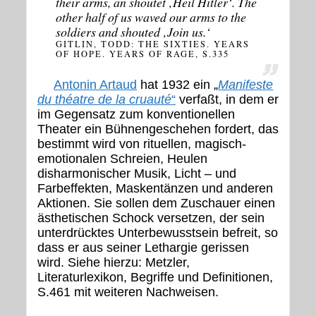
their arms, an shoutet ‚Heil Hitler‘. The
other half of us waved our arms to the
soldiers and shouted ‚Join us.‘
GITLIN, TODD: THE SIXTIES. YEARS
OF HOPE. YEARS OF RAGE, S.335
Antonin Artaud
hat 1932 ein „
Manifeste
du théatre de la cruauté
“
verfaßt, in dem er
im Gegensatz zum konventionellen
Theater ein Bühnengeschehen fordert, das
bestimmt wird von rituellen, magisch-
emotionalen Schreien, Heulen
disharmonischer Musik, Licht – und
Farbeffekten, Maskentänzen und anderen
Aktionen. Sie sollen dem Zuschauer einen
ästhetischen Schock versetzen, der sein
unterdrücktes Unterbewusstsein befreit, so
dass er aus seiner Lethargie gerissen
wird. Siehe hierzu: Metzler,
Literaturlexikon, Begriffe und Definitionen,
S.461 mit weiteren Nachweisen.