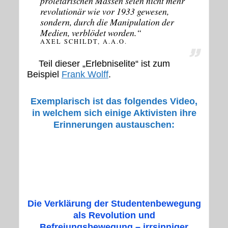
proletarischen Massen seien nicht mehr
revolutionär wie vor 1933 gewesen,
sondern, durch die Manipulation der
Medien, verblödet worden.“
AXEL SCHILDT, A.A.O.
Teil dieser „Erlebniselite“ ist zum
Beispiel
Frank Wolff
.
Exemplarisch ist das folgendes Video,
in welchem sich einige Aktivisten ihre
Erinnerungen austauschen:
GESPRÄCHSRUNDE ALS TEIL DER
AUSSTELLUNG „DIE 68ER. KURZER
SOMMER – LANGE WIRKUNG“ DES
HISTORISCHEN MUSEUMS
FRANKFURT AM MAIN IM JAHR 2008.
Die Verklärung der Studentenbewegung
als Revolution und
Befreiungsbewegung – irrsinniger