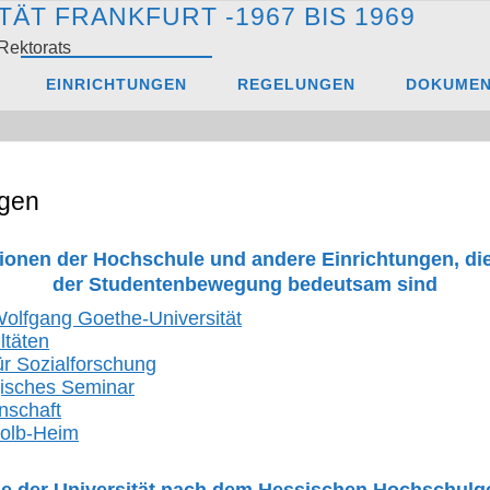
T
Ä
T
F
R
A
N
K
F
U
R
T
-
1
9
6
7
B
I
S
1
9
6
9
Rektorats
n
EINRICHTUNGEN
REGELUNGEN
DOKUME
ngen
utionen der Hochschule und andere Einrichtungen, die
der Studentenbewegung bedeutsam sind
olfgang Goethe-Universität
ltäten
für Sozialforschung
isches Seminar
nschaft
Kolb-Heim