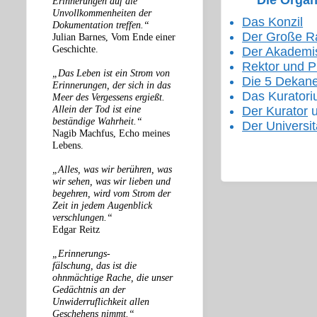
Die Organ
Erinnerungen auf die
Unvollkommenheiten der
Das Konzil
Dokumentation treffen.“
Der Große R
Julian Barnes, Vom Ende einer
Geschichte.
Der Akademi
Rektor und P
„Das Leben ist ein Strom von
Die 5 Dekan
Erinnerungen, der sich in das
Das Kurator
Meer des Vergessens ergießt.
Allein der Tod ist eine
Der Kurator
u
beständige Wahrheit.“
Der Universit
Nagib Machfus, Echo meines
Lebens.
„Alles, was wir berühren, was
wir sehen, was wir lieben und
begehren, wird vom Strom der
Zeit in jedem Augenblick
verschlungen.“
Edgar Reitz
„Erinnerungs-
fälschung, das ist die
ohnmächtige Rache, die unser
Gedächtnis an der
Unwiderruflichkeit allen
Geschehens nimmt.“