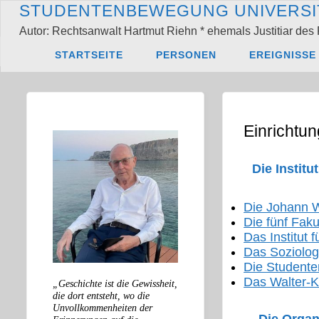
Zum
S
T
U
D
E
N
T
E
N
B
E
W
E
G
U
N
G
U
N
I
V
E
R
S
I
Inhalt
Autor: Rechtsanwalt Hartmut Riehn * ehemals Justitiar des 
springen
Start
Einrichtunge
STARTSEITE
PERSONEN
EREIGNISSE
Einrichtu
Die Instit
Die Johann W
Die fünf Faku
Das Institut 
Das Soziolog
Die Studente
Das Walter-
„Geschichte ist die Gewissheit,
die dort entsteht, wo die
Unvollkommenheiten der