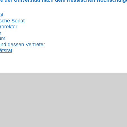
e der Universität nach dem
Hessischen Hochschulge
at
sche Senat
rorektor
e
ium
nd dessen Vertreter
ätsrat