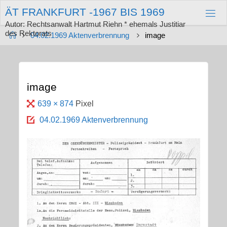
Zum
Ä
T
F
R
A
N
K
F
U
R
T
-
1
9
6
7
B
I
S
1
9
6
9
Inhalt
springen
Autor: Rechtsanwalt Hartmut Riehn * ehemals Justitiar
des Rektorats
Start
04.02.1969 Aktenverbrennung
image
image
Originalgröße
639 × 874
Pixel
04.02.1969 Aktenverbrennung