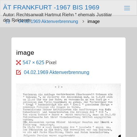
Zum
Ä
T
F
R
A
N
K
F
U
R
T
-
1
9
6
7
B
I
S
1
9
6
9
Inhalt
springen
Autor: Rechtsanwalt Hartmut Riehn * ehemals Justitiar
des Rektorats
Start
04.02.1969 Aktenverbrennung
image
image
Originalgröße
547 × 625
Pixel
04.02.1969 Aktenverbrennung