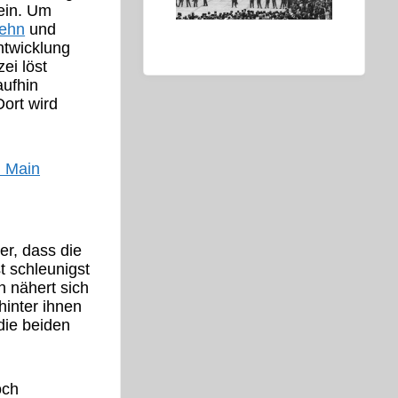
sein. Um
iehn
und
ntwicklung
ei löst
aufhin
ort wird
er, dass die
t schleunigst
n nähert sich
hinter ihnen
die beiden
och