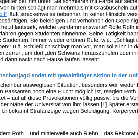
egleiter bei ihm unter. Sie schmieren mit Farbe auf seine
Von hinten schlägt man mehrmals mit Grasbüscheln auf
lff
läuft streckenweise nebenher. In keiner Hinsicht vers
 besänftigen. Sie beleidigen und verhöhnen den Gepeinig
 hetzt lautstark, welche „verdammenswerte“ Rolle Roth i
erfahren gegen Studenten einnehme. Seine Tätigkeit ha
ie Studenten. Immer wieder ertönen Rufe, wie.: „Schlagt
n!“ u.ä. Schließlich schlägt man vor, man solle ihn in 
n zerren, um dort „den Schwanz herauszuholen oder ih
nd dann nackt nach Hause laufen lassen“.
schenjagd endet mit gewalttätiger Aktion in der Uni
scheinbar ausweglosen Situation, besonders weil weder 
 Passanten noch eine Flucht möglich ist, reagiert Roth 
tet – auf all diese Provokationen völlig passiv, bis die Ve
n der Nähe der Universität von ihm lassen.[1] Später erst
 Unbekannt Strafanzeige wegen Beleidigung, Körperver
dem Roth – und mittlerweile auch Riehn – das Rektorat 