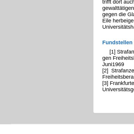
trifft dort a
gewalttätigen
gegen die Gla
Eile herbeige
Universitäts
Fundstellen
[1] Strafa
gen Freiheit
Juni1969
[2] Strafanz
Freiheitsber
[3] Frankfur
Universitätsg