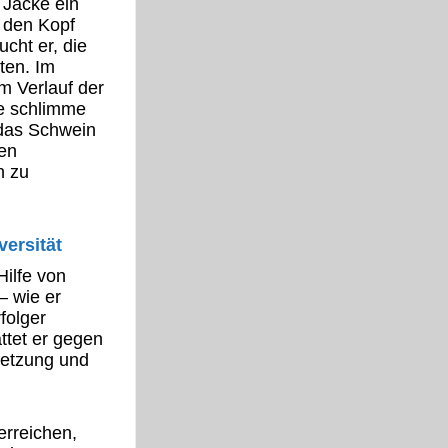
 Jacke ein
 den Kopf
ucht er, die
ten. Im
m Verlauf der
be schlimme
 das Schwein
den
n zu
versität
Hilfe von
– wie er
rfolger
attet er gegen
letzung und
erreichen,