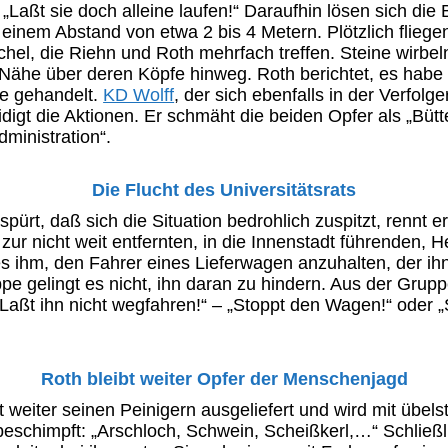
„Laßt sie doch alleine laufen!“ Daraufhin lösen sich die
 einem Abstand von etwa 2 bis 4 Metern. Plötzlich flieg
el, die Riehn und Roth mehrfach treffen. Steine wirbeln
 Nähe über deren Köpfe hinweg. Roth berichtet, es habe
fe gehandelt.
KD Wolff
, der sich ebenfalls in der Verfolg
eidigt die Aktionen. Er schmäht die beiden Opfer als „Bütt
dministration“.
Die Flucht des Universitätsrats
spürt, daß sich die Situation bedrohlich zuspitzt, rennt er
ur nicht weit entfernten, in die Innenstadt führenden, H
es ihm, den Fahrer eines Lieferwagen anzuhalten, der ihn 
ppe gelingt es nicht, ihn daran zu hindern. Aus der Gr
„Laßt ihn nicht wegfahren!“ – „Stoppt den Wagen!“ oder 
Roth bleibt weiter Opfer der Menschenjagd
t weiter seinen Peinigern ausgeliefert und wird mit übels
eschimpft: „Arschloch, Schwein, Scheißkerl,…“ Schließ