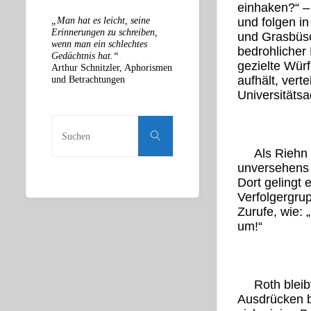
einhaken?“ – 
„Man hat es leicht, seine
und folgen in
Erinnerungen zu schreiben,
und Grasbüsch
wenn man ein schlechtes
bedrohlicher
Gedächtnis hat.“
gezielte Wür
Arthur Schnitzler, Aphorismen
und Betrachtungen
aufhält, vert
Universitätsa
Suchen
nach:
Suchen
Als Riehn 
unversehens z
Dort gelingt 
Verfolgergru
Zurufe, wie: 
um!“
Roth bleib
Ausdrücken b