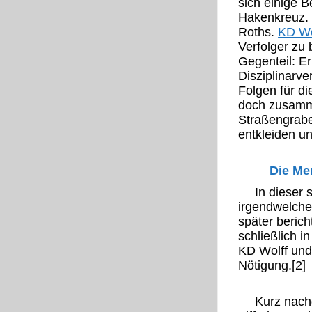
sich einige B
Hakenkreuz. 
Roths.
KD Wo
Verfolger zu
Gegenteil: Er
Disziplinarv
Folgen für d
doch zusamme
Straßengrabe
entkleiden u
Die Men
In dieser 
irgendwelchen
später berich
schließlich i
KD Wolff und
Nötigung.[2]
Kurz nach