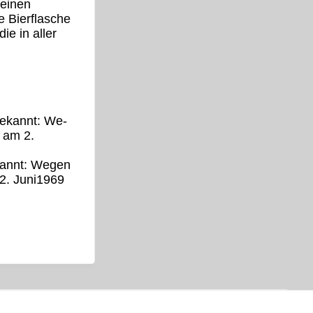
 einen
e Bierflasche
ie in aller
e­kannt: We­
 am 2.
kannt: We­gen
2. Juni1969