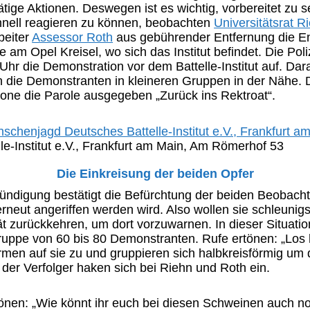
tige Aktionen. Deswegen ist es wichtig, vorbereitet zu 
hnell reagieren zu können, beobachten
Universitätsrat R
beiter
Assessor Roth
aus gebührender Entfernung die E
e am Opel Kreisel, wo sich das Institut befindet. Die Poliz
hr die Demonstration vor dem Battelle-Institut auf. Dar
 die Demonstranten in kleineren Gruppen in der Nähe. D
ne die Parole ausgegeben „Zurück ins Rektroat“.
lle-Institut e.V., Frankfurt am Main, Am Römerhof 53
Die Einkreisung der beiden Opfer
ündigung bestätigt die Befürchtung der beiden Beobacht
neut angeriffen werden wird. Also wollen sie schleunigs
ät zurückkehren, um dort vorzuwarnen. In dieser Situatio
ruppe von 60 bis 80 Demonstranten. Rufe ertönen: „Los 
ürmen auf sie zu und gruppieren sich halbkreisförmig um 
 der Verfolger haken sich bei Riehn und Roth ein.
tönen: „Wie könnt ihr euch bei diesen Schweinen auch n