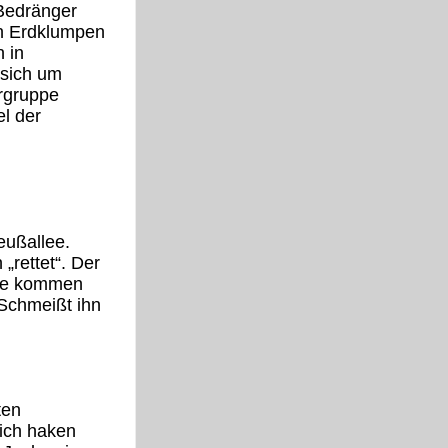
 Bedränger
en Erdklumpen
 in
 sich um
ergruppe
el der
eußallee.
„rettet“. Der
uppe kommen
„Schmeißt ihn
ten
lich haken