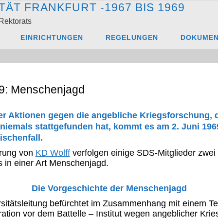
T
Ä
T
F
R
A
N
K
F
U
R
T
-
1
9
6
7
B
I
S
1
9
6
9
Rektorats
 Menschenjagd
EINRICHTUNGEN
REGELUNGEN
DOKUME
9: Menschenjagd
er Aktionen gegen die angebliche Kriegsforschung, d
 niemals stattgefunden hat, kommt es am 2. Juni 19
schenfall.
rung von
KD Wolff
verfolgen einige SDS-Mitglieder zwei 
s in einer Art Menschenjagd.
Die Vorgeschichte der Menschenjagd
rsitätsleitung befürchtet im Zusammenhang mit einem T
ation vor dem Battelle – Institut wegen angeblicher Kri