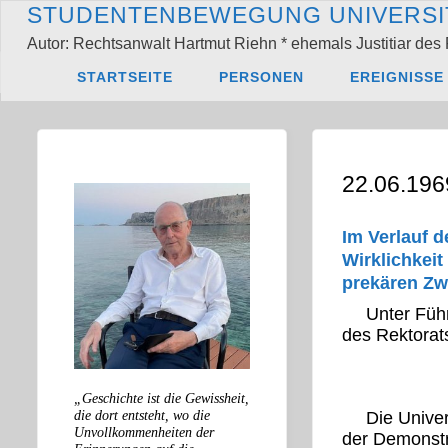
Zum
S
T
U
D
E
N
T
E
N
B
E
W
E
G
U
N
G
U
N
I
V
E
R
S
I
Inhalt
Autor: Rechtsanwalt Hartmut Riehn * ehemals Justitiar des 
springen
Start
22.06.1969:
STARTSEITE
PERSONEN
EREIGNISSE
22.06.196
Im Verlauf d
Wirklichkeit
prekären Zwi
Unter Füh
des Rektorat
„Geschichte ist die Gewissheit,
die dort entsteht, wo die
Die Unive
Unvollkommenheiten der
der Demonstr