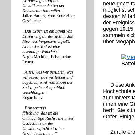
Erinnerungen auf die
neue gewalttä
Unvollkommenheiten der
möglichst sc
Dokumentation treffen.“
Julian Barnes, Vom Ende einer
dessen Mitar
Geschichte.
der Ereigniss
gegen 19.15 U
„Das Leben ist ein Strom von
sammeln sich
Erinnerungen, der sich in das
über Megapho
Meer des Vergessens ergießt.
Allein der Tod ist eine
beständige Wahrheit.“
Nagib Machfus, Echo meines
Lebens.
Batte
„Alles, was wir berühren, was
wir sehen, was wir lieben und
begehren, wird vom Strom der
Diese Ank
Zeit in jedem Augenblick
Hochschule er
verschlungen.“
zur Universit
Edgar Reitz
ihnen eine G
„Erinnerungs-
her!“. Sie st
fälschung, das ist die
Opfer. Einige
ohnmächtige Rache, die unser
Gedächtnis an der
Unwiderruflichkeit allen
Zurufe er
Geschehens nimmt.“