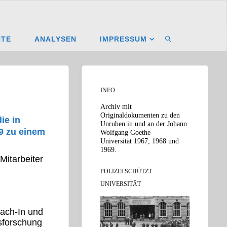
NTE
ANALYSEN
IMPRESSUM
SUCHEN
INFO
Archiv mit
Originaldokumenten zu den
ie in
Unruhen in und an der Johann
69 zu einem
Wolfgang Goethe-
Universität 1967, 1968 und
1969.
Mitarbeiter
POLIZEI SCHÜTZT
UNIVERSITÄT
each-In und
esforschung