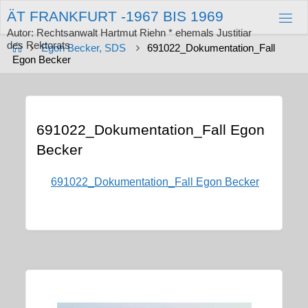
Zum
Ä
T
F
R
A
N
K
F
U
R
T
-
1
9
6
7
B
I
S
1
9
6
9
Inhalt
springen
Autor: Rechtsanwalt Hartmut Riehn * ehemals Justitiar
des Rektorats
Start
Egon Becker, SDS
691022_Dokumentation_Fall
Egon Becker
691022_Dokumentation_Fall Egon
Becker
691022_Dokumentation_Fall Egon Becker