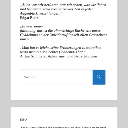
„Alles, was wir berühren, was wir sehen, was wir lieben
und begehren, wird vom Strom der Zeit in jedem
Augenblick verschlungen.“
Edgar Reitz
„Erinnerungs-
fälschung, das ist die ohnmächtige Rache, die unser
Gedächtnis an der Unwiderruflichkeit allen Geschehens
nimmt.“
„Man hat es leicht, seine Erinnerungen zu schreiben,
wenn man ein schlechtes Gedächtnis hat.“
Arthur Schnitzler, Aphorismen und Betrachtungen
Suchen
nach:
Suchen
INFO
Archiv mit Originaldokumenten zu den Unruhen in und