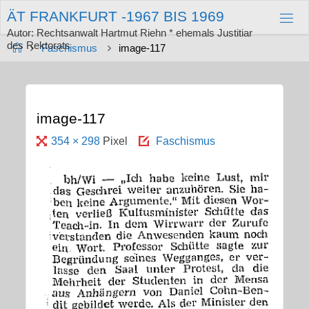
Zum
Ä
T
F
R
A
N
K
F
U
R
T
-
1
9
6
7
B
I
S
1
9
6
9
Inhalt
springen
Autor: Rechtsanwalt Hartmut Riehn * ehemals Justitiar
des Rektorats
Start
Faschismus
image-117
image-117
Originalgröße
354 × 298
Pixel
Faschismus