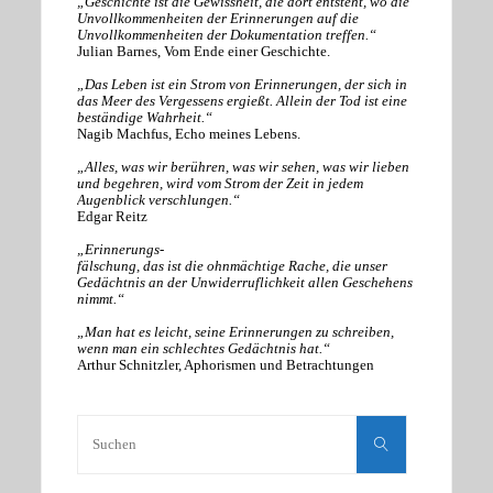
„Geschichte ist die Gewissheit, die dort entsteht, wo die
Unvollkommenheiten der Erinnerungen auf die
Unvollkommenheiten der Dokumentation treffen.“
Julian Barnes, Vom Ende einer Geschichte.
„Das Leben ist ein Strom von Erinnerungen, der sich in
das Meer des Vergessens ergießt. Allein der Tod ist eine
beständige Wahrheit.“
Nagib Machfus, Echo meines Lebens.
„Alles, was wir berühren, was wir sehen, was wir lieben
und begehren, wird vom Strom der Zeit in jedem
Augenblick verschlungen.“
Edgar Reitz
„Erinnerungs-
fälschung, das ist die ohnmächtige Rache, die unser
Gedächtnis an der Unwiderruflichkeit allen Geschehens
nimmt.“
„Man hat es leicht, seine Erinnerungen zu schreiben,
wenn man ein schlechtes Gedächtnis hat.“
Arthur Schnitzler, Aphorismen und Betrachtungen
Suchen
nach:
Suchen