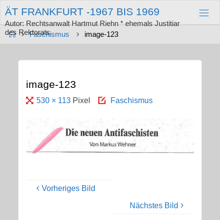
Zum
Ä
T
F
R
A
N
K
F
U
R
T
-
1
9
6
7
B
I
S
1
9
6
9
Inhalt
springen
Autor: Rechtsanwalt Hartmut Riehn * ehemals Justitiar
des Rektorats
Start
Faschismus
image-123
image-123
Originalgröße
530 × 113
Pixel
Faschismus
Vorheriges Bild
Nächstes Bild