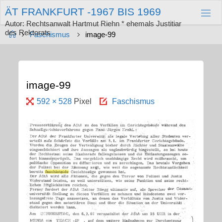
Zum
Ä
T
F
R
A
N
K
F
U
R
T
-
1
9
6
7
B
I
S
1
9
6
9
Inhalt
springen
Autor: Rechtsanwalt Hartmut Riehn * ehemals Justitiar
des Rektorats
Start
Faschismus
image-99
image-99
Originalgröße
592 × 528
Pixel
Faschismus