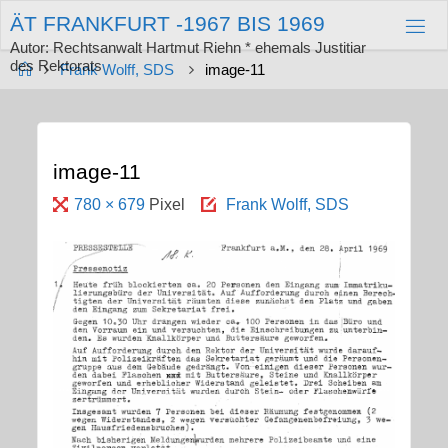
Zum
Ä
T
F
R
A
N
K
F
U
R
T
-
1
9
6
7
B
I
S
1
9
6
9
Inhalt
springen
Autor: Rechtsanwalt Hartmut Riehn * ehemals Justitiar
des Rektorats
Start
Frank Wolff, SDS
image-11
image-11
Originalgröße
780 × 679
Pixel
Frank Wolff, SDS