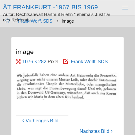
Zum
Ä
T
F
R
A
N
K
F
U
R
T
-
1
9
6
7
B
I
S
1
9
6
9
Inhalt
springen
Autor: Rechtsanwalt Hartmut Riehn * ehemals Justitiar
des Rektorats
Start
Frank Wolff, SDS
image
image
Originalgröße
1076 × 282
Pixel
Frank Wolff, SDS
Vorheriges Bild
Nächstes Bild