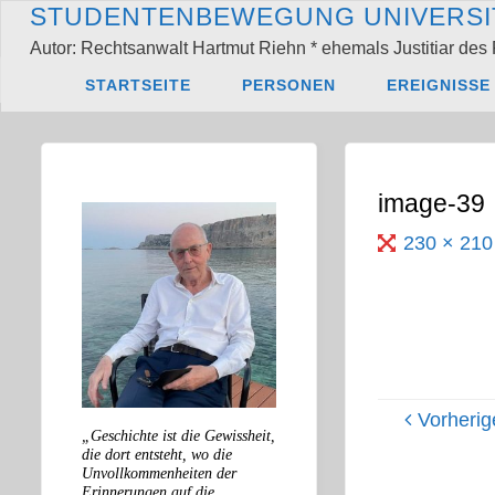
Zum
S
T
U
D
E
N
T
E
N
B
E
W
E
G
U
N
G
U
N
I
V
E
R
S
I
Inhalt
Autor: Rechtsanwalt Hartmut Riehn * ehemals Justitiar des 
springen
Start
Frank Wolff,
STARTSEITE
PERSONEN
EREIGNISSE
image-39
Originalgröß
230 × 21
Vorherig
„Geschichte ist die Gewissheit,
die dort entsteht, wo die
Unvollkommenheiten der
Erinnerungen auf die