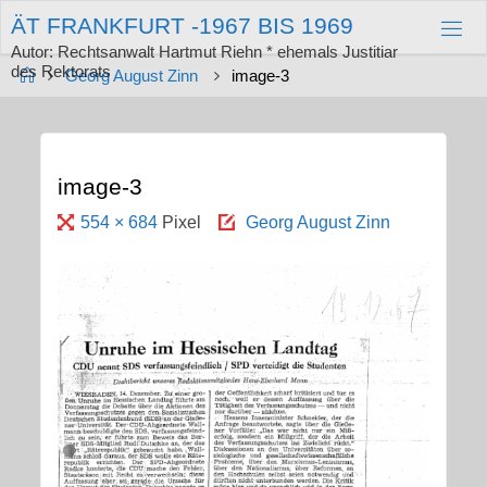
Zum
Ä
T
F
R
A
N
K
F
U
R
T
-
1
9
6
7
B
I
S
1
9
6
9
Inhalt
springen
Autor: Rechtsanwalt Hartmut Riehn * ehemals Justitiar
des Rektorats
Start
Georg August Zinn
image-3
image-3
Originalgröße
554 × 684
Pixel
Georg August Zinn