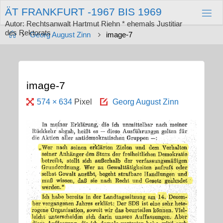
Zum
Ä
T
F
R
A
N
K
F
U
R
T
-
1
9
6
7
B
I
S
1
9
6
9
Inhalt
springen
Autor: Rechtsanwalt Hartmut Riehn * ehemals Justitiar
des Rektorats
Start
Georg August Zinn
image-7
image-7
Originalgröße
574 × 634
Pixel
Georg August Zinn