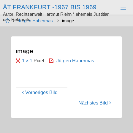
Zum
Ä
T
F
R
A
N
K
F
U
R
T
-
1
9
6
7
B
I
S
1
9
6
9
Inhalt
springen
Autor: Rechtsanwalt Hartmut Riehn * ehemals Justitiar
des Rektorats
Start
Jürgen Habermas
image
image
Originalgröße
1 × 1
Pixel
Jürgen Habermas
Vorheriges Bild
Nächstes Bild