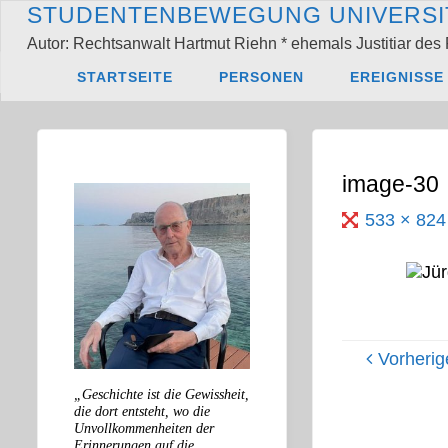
Zum
S
T
U
D
E
N
T
E
N
B
E
W
E
G
U
N
G
U
N
I
V
E
R
S
I
Inhalt
Autor: Rechtsanwalt Hartmut Riehn * ehemals Justitiar des 
springen
Start
Jürgen Habe
STARTSEITE
PERSONEN
EREIGNISSE
image-30
Originalgröß
533 × 82
Vorherig
„Geschichte ist die Gewissheit,
die dort entsteht, wo die
Unvollkommenheiten der
Erinnerungen auf die