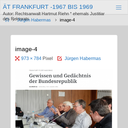
Zum
Ä
T
F
R
A
N
K
F
U
R
T
-
1
9
6
7
B
I
S
1
9
6
9
Inhalt
springen
Autor: Rechtsanwalt Hartmut Riehn * ehemals Justitiar
des Rektorats
Start
Jürgen Habermas
image-4
image-4
Originalgröße
973 × 784
Pixel
Jürgen Habermas