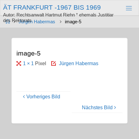
Zum
Ä
T
F
R
A
N
K
F
U
R
T
-
1
9
6
7
B
I
S
1
9
6
9
Inhalt
springen
Autor: Rechtsanwalt Hartmut Riehn * ehemals Justitiar
des Rektorats
Start
Jürgen Habermas
image-5
image-5
Originalgröße
1 × 1
Pixel
Jürgen Habermas
Vorheriges Bild
Nächstes Bild