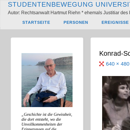
Zum
S
T
U
D
E
N
T
E
N
B
E
W
E
G
U
N
G
U
N
I
V
E
R
S
I
Inhalt
Autor: Rechtsanwalt Hartmut Riehn * ehemals Justitiar des 
springen
Start
Peter Klein,
STARTSEITE
PERSONEN
EREIGNISSE
Konrad-Sc
Originalgröß
640 × 48
„Geschichte ist die Gewissheit,
die dort entsteht, wo die
Unvollkommenheiten der
Erinnerungen auf die