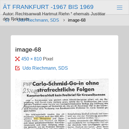
Zum
Ä
T
F
R
A
N
K
F
U
R
T
-
1
9
6
7
B
I
S
1
9
6
9
Inhalt
springen
Autor: Rechtsanwalt Hartmut Riehn * ehemals Justitiar
des Rektorats
Start
Udo Riechmann, SDS
image-68
image-68
Originalgröße
450 × 810
Pixel
Udo Riechmann, SDS