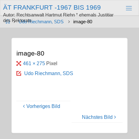
Zum
Ä
T
F
R
A
N
K
F
U
R
T
-
1
9
6
7
B
I
S
1
9
6
9
Inhalt
springen
Autor: Rechtsanwalt Hartmut Riehn * ehemals Justitiar
des Rektorats
Start
Udo Riechmann, SDS
image-80
image-80
Originalgröße
461 × 275
Pixel
Udo Riechmann, SDS
Vorheriges Bild
Nächstes Bild