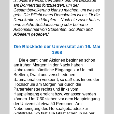
ist unsere Pflicht, den Streik und die Blockade
am Donnerstag fortzusetzen, um der
Gesamtbevölkerung klar zu machen, um was es
geht. Die Pflicht eines Demokraten ist es, für die
Demokratie zu kämpfen – Noch nie zuvor hat es
eine solche Solidarisierung oder beinahe
Aktionseinheit von Studenten, Schülern und
Arbeitern gegeben.
“
Die Blockade der Universität
am 16. Mai
1968
Die eigentlichen Aktionen beginnen schon
am frühen Morgen: In der Nacht haben
Unbekannte sämtliche Eingänge zur Uni mit
Brettern, Draht und verschiedenen
Baumaterialien versperrt, so daß das Innere der
Hochschule am Morgen nur durch die
Parterrefenster rechts und links vom
Haupteingang erreicht bzw. verlassen werden
können. Um 7.30 stehen vor dem Haupteingang
der Universität etwa 50 Personen. Am
Nebeneingang des Hörsaalgebäudes zur
Gräfstraße, wo fast alle Glasflächen in gelber