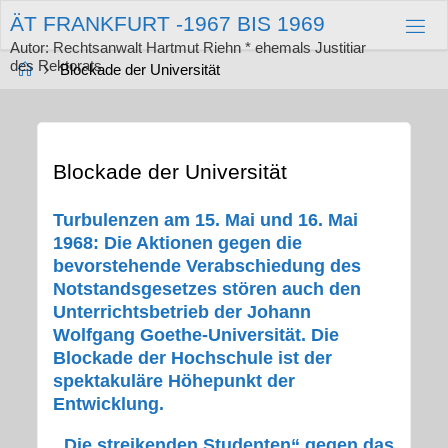
Zum
Ä
T
F
R
A
N
K
F
U
R
T
-
1
9
6
7
B
I
S
1
9
6
9
Inhalt
springen
Autor: Rechtsanwalt Hartmut Riehn * ehemals Justitiar
des Rektorats
Start
Blockade der Universität
Blockade der Universität
Turbulenzen am 15. Mai und 16. Mai
1968: Die Aktionen gegen die
bevorstehende Verabschiedung des
Notstandsgesetzes stören auch den
Unterrichtsbetrieb der Johann
Wolfgang Goethe-Universität. Die
Blockade der Hochschule ist der
spektakuläre Höhepunkt der
Entwicklung.
„Die streikenden Studenten“ gegen das