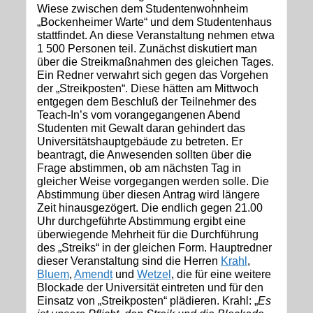
Wiese zwischen dem Studentenwohnheim
„Bockenheimer Warte“ und dem Studentenhaus
stattfindet. An diese Veranstaltung nehmen etwa
1 500 Personen teil. Zunächst diskutiert man
über die Streikmaßnahmen des gleichen Tages.
Ein Redner verwahrt sich gegen das Vorgehen
der „Streikposten“. Diese hätten am Mittwoch
entgegen dem Beschluß der Teilnehmer des
Teach-In’s vom vorangegangenen Abend
Studenten mit Gewalt daran gehindert das
Universitätshauptgebäude zu betreten. Er
beantragt, die Anwesenden sollten über die
Frage abstimmen, ob am nächsten Tag in
gleicher Weise vorgegangen werden solle. Die
Abstimmung über diesen Antrag wird längere
Zeit hinausgezögert. Die endlich gegen 21.00
Uhr durchgeführte Abstimmung ergibt eine
überwiegende Mehrheit für die Durchführung
des „Streiks“ in der gleichen Form. Hauptredner
dieser Veranstaltung sind die Herren
Krahl
,
Bluem
,
Amendt
und
Wetzel
, die für eine weitere
Blockade der Universität eintreten und für den
Einsatz von „Streikposten“ plädieren. Krahl: „
Es