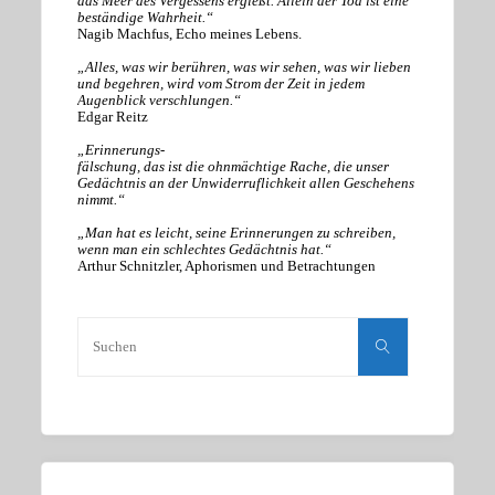
das Meer des Vergessens ergießt. Allein der Tod ist eine
beständige Wahrheit.“
Nagib Machfus, Echo meines Lebens.
„Alles, was wir berühren, was wir sehen, was wir lieben
und begehren, wird vom Strom der Zeit in jedem
Augenblick verschlungen.“
Edgar Reitz
„Erinnerungs-
fälschung, das ist die ohnmächtige Rache, die unser
Gedächtnis an der Unwiderruflichkeit allen Geschehens
nimmt.“
„Man hat es leicht, seine Erinnerungen zu schreiben,
wenn man ein schlechtes Gedächtnis hat.“
Arthur Schnitzler, Aphorismen und Betrachtungen
Suchen
nach:
Suchen