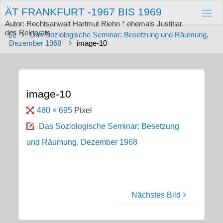
Zum
Ä
T
F
R
A
N
K
F
U
R
T
-
1
9
6
7
B
I
S
1
9
6
9
Inhalt
springen
Autor: Rechtsanwalt Hartmut Riehn * ehemals Justitiar
des Rektorats
Start
Das Soziologische Seminar: Besetzung und Räumung,
Dezember 1968
image-10
image-10
Originalgröße
480 × 695
Pixel
Das Soziologische Seminar: Besetzung
und Räumung, Dezember 1968
Nächstes Bild