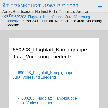
Zum
Ä
T
F
R
A
N
K
F
U
R
T
-
1
9
6
7
B
I
S
1
9
6
9
Inhalt
springen
Autor: Rechtsanwalt Hartmut Riehn * ehemals Justitiar
des Rektorats
Start
680203_Flugblatt_Kampfgruppe Jura_Vorlesung
Luederitz
680203_Flugblatt_Kampfgruppe Jura_Vorlesung
Luederitz
680203_Flugblatt_Kampfgruppe
Jura_Vorlesung Luederitz
680203_Flugblatt_Kampfgruppe
Jura_Vorlesung Luederitz
680203_Flugblatt_Kampfgruppe
Jura_Vorlesung Luederitz