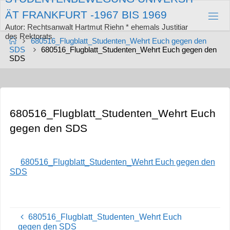
Zum
Ä
T
F
R
A
N
K
F
U
R
T
-
1
9
6
7
B
I
S
1
9
6
9
Inhalt
springen
Autor: Rechtsanwalt Hartmut Riehn * ehemals Justitiar
des Rektorats
Start
680516_Flugblatt_Studenten_Wehrt Euch gegen den
SDS
680516_Flugblatt_Studenten_Wehrt Euch gegen den
SDS
680516_Flugblatt_Studenten_Wehrt Euch
gegen den SDS
680516_Flugblatt_Studenten_Wehrt Euch gegen den
SDS
680516_Flugblatt_Studenten_Wehrt Euch
gegen den SDS