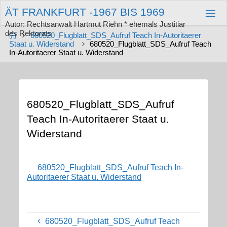
Zum
Ä
T
F
R
A
N
K
F
U
R
T
-
1
9
6
7
B
I
S
1
9
6
9
Inhalt
springen
Autor: Rechtsanwalt Hartmut Riehn * ehemals Justitiar
des Rektorats
Start
680520_Flugblatt_SDS_Aufruf Teach In-Autoritaerer
Staat u. Widerstand
680520_Flugblatt_SDS_Aufruf Teach
In-Autoritaerer Staat u. Widerstand
680520_Flugblatt_SDS_Aufruf
Teach In-Autoritaerer Staat u.
Widerstand
680520_Flugblatt_SDS_Aufruf Teach In-
Autoritaerer Staat u. Widerstand
680520_Flugblatt_SDS_Aufruf Teach