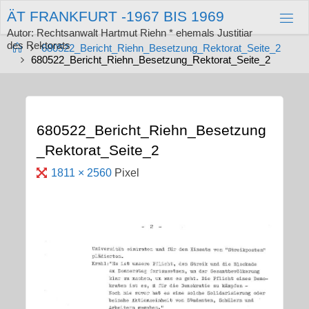
Zum
Ä
T
F
R
A
N
K
F
U
R
T
-
1
9
6
7
B
I
S
1
9
6
9
Inhalt
springen
Autor: Rechtsanwalt Hartmut Riehn * ehemals Justitiar
des Rektorats
Start
680522_Bericht_Riehn_Besetzung_Rektorat_Seite_2
680522_Bericht_Riehn_Besetzung_Rektorat_Seite_2
680522_Bericht_Riehn_Besetzung
_Rektorat_Seite_2
Originalgröße
1811 × 2560
Pixel