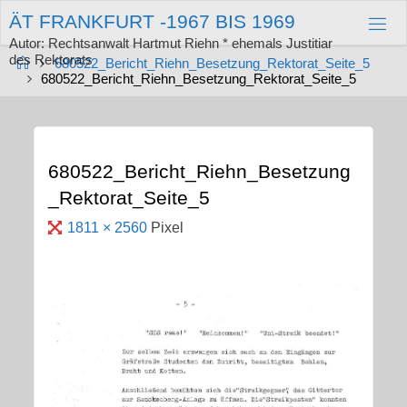
Zum
Ä
T
F
R
A
N
K
F
U
R
T
-
1
9
6
7
B
I
S
1
9
6
9
Inhalt
springen
Autor: Rechtsanwalt Hartmut Riehn * ehemals Justitiar
des Rektorats
Start
680522_Bericht_Riehn_Besetzung_Rektorat_Seite_5
680522_Bericht_Riehn_Besetzung_Rektorat_Seite_5
680522_Bericht_Riehn_Besetzung
_Rektorat_Seite_5
Originalgröße
1811 × 2560
Pixel