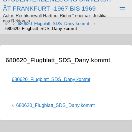
Zum
Ä
T
F
R
A
N
K
F
U
R
T
-
1
9
6
7
B
I
S
1
9
6
9
Inhalt
springen
Autor: Rechtsanwalt Hartmut Riehn * ehemals Justitiar
des Rektorats
Start
680620_Flugblatt_SDS_Dany kommt
680620_Flugblatt_SDS_Dany kommt
680620_Flugblatt_SDS_Dany kommt
680620_Flugblatt_SDS_Dany kommt
680620_Flugblatt_SDS_Dany kommt