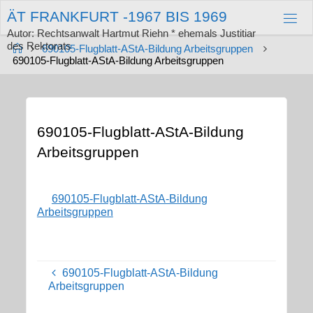
Zum
Ä
T
F
R
A
N
K
F
U
R
T
-
1
9
6
7
B
I
S
1
9
6
9
Inhalt
springen
Autor: Rechtsanwalt Hartmut Riehn * ehemals Justitiar
des Rektorats
Start
690105-Flugblatt-AStA-Bildung Arbeitsgruppen
690105-Flugblatt-AStA-Bildung Arbeitsgruppen
690105-Flugblatt-AStA-Bildung
Arbeitsgruppen
690105-Flugblatt-AStA-Bildung
Arbeitsgruppen
690105-Flugblatt-AStA-Bildung
Arbeitsgruppen