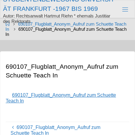
Zum
Ä
T
F
R
A
N
K
F
U
R
T
-
1
9
6
7
B
I
S
1
9
6
9
Inhalt
springen
Autor: Rechtsanwalt Hartmut Riehn * ehemals Justitiar
des Rektorats
Start
690107_Flugblatt_Anonym_Aufruf zum Schuette Teach
In
690107_Flugblatt_Anonym_Aufruf zum Schuette Teach
In
690107_Flugblatt_Anonym_Aufruf zum
Schuette Teach In
690107_Flugblatt_Anonym_Aufruf zum Schuette
Teach In
690107_Flugblatt_Anonym_Aufruf zum
Schuette Teach In