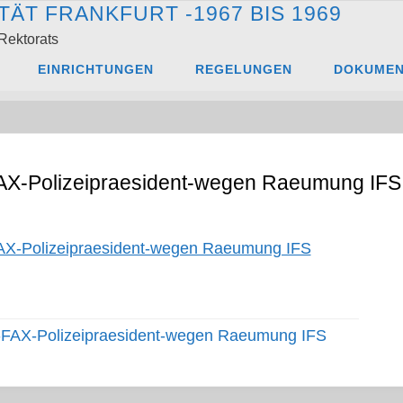
T
Ä
T
F
R
A
N
K
F
U
R
T
-
1
9
6
7
B
I
S
1
9
6
9
Rektorats
Polizeipraesident-wegen Raeumung IFS
690131-FAX-Poli
EINRICHTUNGEN
REGELUNGEN
DOKUME
IFS
X-Polizeipraesident-wegen Raeumung IFS
X-Polizeipraesident-wegen Raeumung IFS
FAX-Polizeipraesident-wegen Raeumung IFS