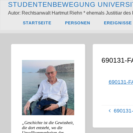
Zum
S
T
U
D
E
N
T
E
N
B
E
W
E
G
U
N
G
U
N
I
V
E
R
S
I
Inhalt
Autor: Rechtsanwalt Hartmut Riehn * ehemals Justitiar des 
springen
Start
690131-FAX-
STARTSEITE
PERSONEN
EREIGNISSE
wegen Raeumung 
690131-FA
690131-FA
690131-
„Geschichte ist die Gewissheit,
die dort entsteht, wo die
Unvollkommenheiten der