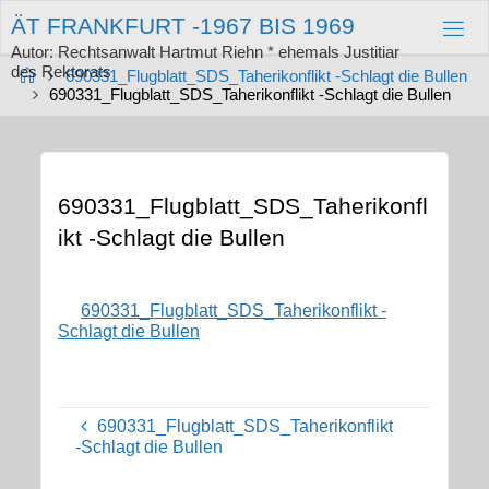
Zum
Ä
T
F
R
A
N
K
F
U
R
T
-
1
9
6
7
B
I
S
1
9
6
9
Inhalt
springen
Autor: Rechtsanwalt Hartmut Riehn * ehemals Justitiar
des Rektorats
Start
690331_Flugblatt_SDS_Taherikonflikt -Schlagt die Bullen
690331_Flugblatt_SDS_Taherikonflikt -Schlagt die Bullen
690331_Flugblatt_SDS_Taherikonfl
ikt -Schlagt die Bullen
690331_Flugblatt_SDS_Taherikonflikt -
Schlagt die Bullen
690331_Flugblatt_SDS_Taherikonflikt
-Schlagt die Bullen