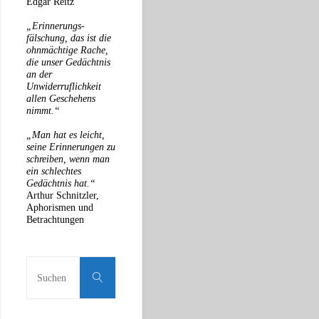
Edgar Reitz
„Erinnerungs-
fälschung, das ist die
ohnmächtige Rache,
die unser Gedächtnis
an der
Unwiderruflichkeit
allen Geschehens
nimmt.“
„Man hat es leicht,
seine Erinnerungen zu
schreiben, wenn man
ein schlechtes
Gedächtnis hat.“
Arthur Schnitzler,
Aphorismen und
Betrachtungen
Suche
nach:
Suchen