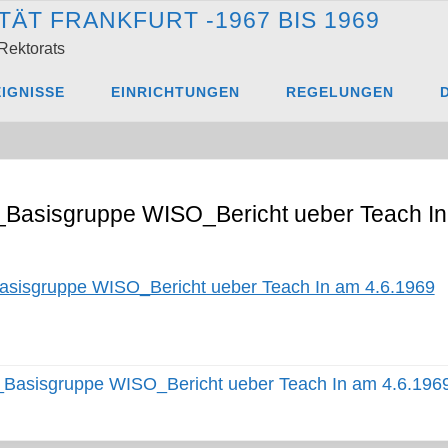
T
Ä
T
F
R
A
N
K
F
U
R
T
-
1
9
6
7
B
I
S
1
9
6
9
Rektorats
asisgruppe WISO_Bericht ueber Teach In am 4.6.1969
IGNISSE
EINRICHTUNGEN
REGELUNGEN
ruppe WISO_Bericht ueber Teach In am 4.6.1969
_Basisgruppe WISO_Bericht ueber Teach In
asisgruppe WISO_Bericht ueber Teach In am 4.6.1969
_Basisgruppe WISO_Bericht ueber Teach In am 4.6.196