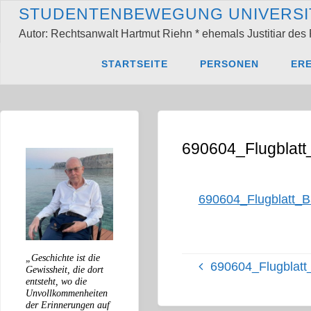
Zum
S
T
U
D
E
N
T
E
N
B
E
W
E
G
U
N
G
U
N
I
V
E
R
S
I
Inhalt
Autor: Rechtsanwalt Hartmut Riehn * ehemals Justitiar des 
springen
Start
690604_Flugblatt_B
STARTSEITE
PERSONEN
ERE
690604_Flugblatt_Basisg
690604_Flugblatt
690604_Flugblatt_B
„Geschichte ist die
690604_Flugblatt
Gewissheit, die dort
entsteht, wo die
Unvollkommenheiten
der Erinnerungen auf