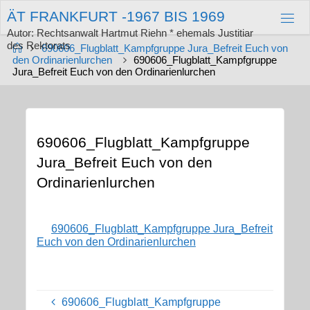
Zum
Ä
T
F
R
A
N
K
F
U
R
T
-
1
9
6
7
B
I
S
1
9
6
9
Inhalt
springen
Autor: Rechtsanwalt Hartmut Riehn * ehemals Justitiar
des Rektorats
Start
690606_Flugblatt_Kampfgruppe Jura_Befreit Euch von
den Ordinarienlurchen
690606_Flugblatt_Kampfgruppe
Jura_Befreit Euch von den Ordinarienlurchen
690606_Flugblatt_Kampfgruppe
Jura_Befreit Euch von den
Ordinarienlurchen
690606_Flugblatt_Kampfgruppe Jura_Befreit
Euch von den Ordinarienlurchen
690606_Flugblatt_Kampfgruppe