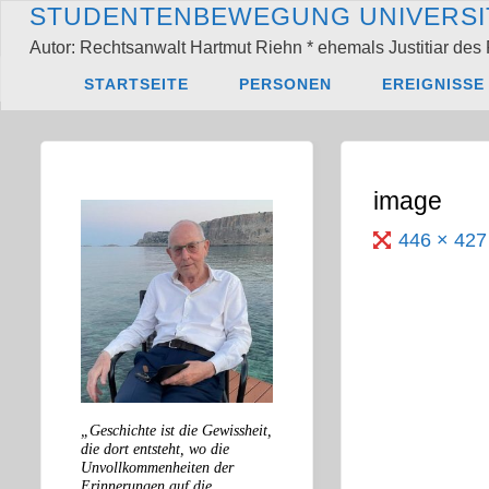
Zum
S
T
U
D
E
N
T
E
N
B
E
W
E
G
U
N
G
U
N
I
V
E
R
S
I
Inhalt
Autor: Rechtsanwalt Hartmut Riehn * ehemals Justitiar des 
springen
Start
Antonia Gru
STARTSEITE
PERSONEN
EREIGNISSE
image
Originalgröß
446 × 42
„Geschichte ist die Gewissheit,
die dort entsteht, wo die
Unvollkommenheiten der
Erinnerungen auf die