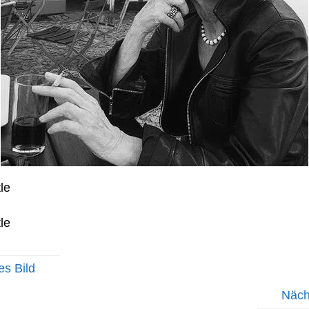
le
le
es Bild
Näch