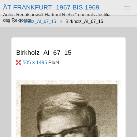
Zum
Ä
T
F
R
A
N
K
F
U
R
T
-
1
9
6
7
B
I
S
1
9
6
9
Inhalt
springen
Autor: Rechtsanwalt Hartmut Riehn * ehemals Justitiar
des Rektorats
Start
Birkholz_AI_67_15
Birkholz_AI_67_15
Birkholz_AI_67_15
Originalgröße
505 × 1495
Pixel