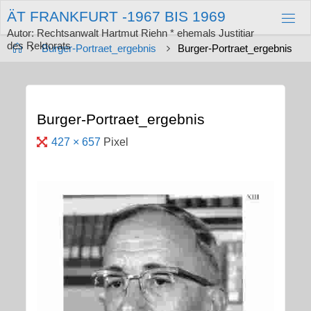
Zum
Ä
T
F
R
A
N
K
F
U
R
T
-
1
9
6
7
B
I
S
1
9
6
9
Inhalt
springen
Autor: Rechtsanwalt Hartmut Riehn * ehemals Justitiar
des Rektorats
Start
Burger-Portraet_ergebnis
Burger-Portraet_ergebnis
Burger-Portraet_ergebnis
Originalgröße
427 × 657
Pixel