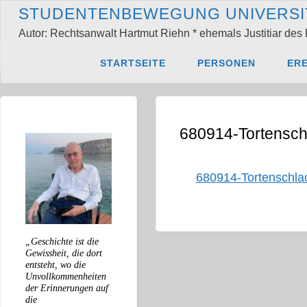
Zum
S
T
U
D
E
N
T
E
N
B
E
W
E
G
U
N
G
U
N
I
V
E
R
S
I
Inhalt
Autor: Rechtsanwalt Hartmut Riehn * ehemals Justitiar des 
springen
Start
Café Laumer
6
STARTSEITE
PERSONEN
ERE
680914-Tortensch
680914-Tortenschla
„Geschichte ist die
Gewissheit, die dort
entsteht, wo die
Unvollkommenheiten
der Erinnerungen auf
die