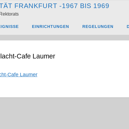
T
Ä
T
F
R
A
N
K
F
U
R
T
-
1
9
6
7
B
I
S
1
9
6
9
Rektorats
80914-Tortenschlacht-Cafe Laumer
IGNISSE
EINRICHTUNGEN
REGELUNGEN
lacht-Cafe Laumer
cht-Cafe Laumer