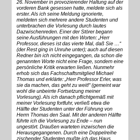
26. November in provozierender Haltung auf der
vorderen Bank gesessen hatte, meldete sich als
erster. Als ich seine Meldung ignorierte,
meldeten sich mehrere andere Studenten und
unterbrachen die Vorlesung durch lautes
Dazwischenreden. Einer der Störer begann
seine Ausführungen mit den Worten: „Herr
Professor, dieses ist das vierte Mal, daß Sie …“
(der Rest ging in Unruhe unter); auch auf diesen
Redner bin ich nicht eingegangen, da schon die
genannten Worte nicht eine Frage, sondern eine
persönliche Kritik erwarten ließen. Nunmehr
erhob sich das Fachschaftsmitglied Michael
Thomas und erklärte: „Herr Professor Erler, was
sie da machen, das geht zu weit!“ (gemeint war
wohl die unbeirrte Fortsetzung meiner
Vorlesung). Als ich danach pflichtgemäß mit
meiner Vorlesung fortfuhr, verließ etwa die
Hälfte der Studenten unter der Führung von
Herrn Thomas den Saal. Mit der anderen Hälfte
führte ich die Vorlesung zu Ende – nun
ungestört. Draußen warteten inzwischen die
Herausgegangenen. Durch eine Doppelreihe
zischender Studenten mußte ich das Haus