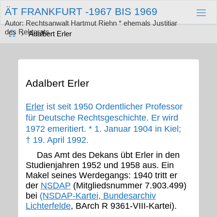
Zum
Ä
T
F
R
A
N
K
F
U
R
T
-
1
9
6
7
B
I
S
1
9
6
9
Inhalt
springen
Autor: Rechtsanwalt Hartmut Riehn * ehemals Justitiar
des Rektorats
Start
Adalbert Erler
Adalbert Erler
Erler
ist seit 1950 Ordentlicher Professor
für Deutsche Rechtsgeschichte. Er wird
1972 emeritiert. * 1. Januar 1904 in Kiel;
† 19. April 1992.
Das Amt des Dekans übt Erler in den
Studienjahren 1952 und 1958 aus. Ein
Makel seines Werdegangs: 1940 tritt er
der
NSDAP
(Mitgliedsnummer 7.903.499)
bei
(NSDAP-Kartei, Bundesarchiv
Lichterfelde
, BArch R 9361-VIII-Kartei).