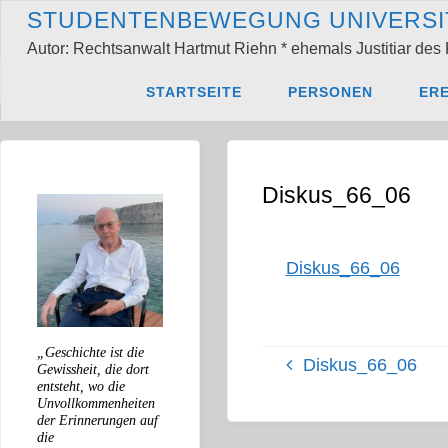
Zum
S
T
U
D
E
N
T
E
N
B
E
W
E
G
U
N
G
U
N
I
V
E
R
S
I
Inhalt
Autor: Rechtsanwalt Hartmut Riehn * ehemals Justitiar des 
springen
Start
Diskus_66_06
STARTSEITE
PERSONEN
ERE
Diskus_66_06
Diskus_66_06
„Geschichte ist die
Diskus_66_06
Gewissheit, die dort
entsteht, wo die
Unvollkommenheiten
der Erinnerungen auf
die