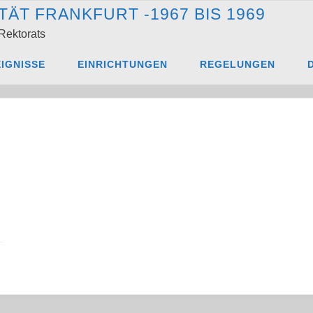
T
Ä
T
F
R
A
N
K
F
U
R
T
-
1
9
6
7
B
I
S
1
9
6
9
Rektorats
Diskus_66_06
IGNISSE
EINRICHTUNGEN
REGELUNGEN