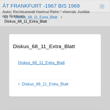
Zum
Ä
T
F
R
A
N
K
F
U
R
T
-
1
9
6
7
B
I
S
1
9
6
9
Inhalt
springen
Autor: Rechtsanwalt Hartmut Riehn * ehemals Justitiar
des Rektorats
Start
Diskus_68_11_Extra_Blatt
Diskus_68_11_Extra_Blatt
Diskus_68_11_Extra_Blatt
Diskus_68_11_Extra_Blatt
Diskus_68_11_Extra_Blatt