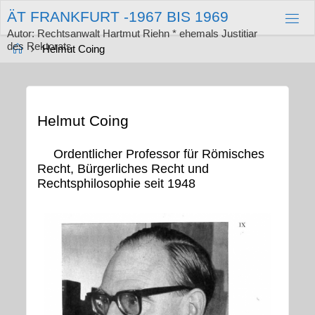
Zum
Ä
T
F
R
A
N
K
F
U
R
T
-
1
9
6
7
B
I
S
1
9
6
9
Inhalt
springen
Autor: Rechtsanwalt Hartmut Riehn * ehemals Justitiar
des Rektorats
Start
Helmut Coing
Helmut Coing
Ordentlicher Professor für Römisches
Recht, Bürgerliches Recht und
Rechtsphilosophie seit 1948