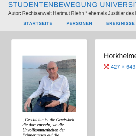
Zum
S
T
U
D
E
N
T
E
N
B
E
W
E
G
U
N
G
U
N
I
V
E
R
S
I
Inhalt
Autor: Rechtsanwalt Hartmut Riehn * ehemals Justitiar des 
springen
Start
Horkheimer-P
STARTSEITE
PERSONEN
EREIGNISSE
Horkheime
Originalgröß
427 × 64
„Geschichte ist die Gewissheit,
die dort entsteht, wo die
Unvollkommenheiten der
Erinnerungen auf die