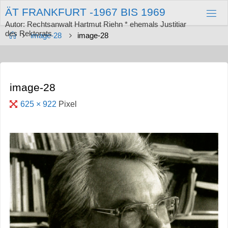
Zum
Ä
T
F
R
A
N
K
F
U
R
T
-
1
9
6
7
B
I
S
1
9
6
9
Inhalt
springen
Autor: Rechtsanwalt Hartmut Riehn * ehemals Justitiar
des Rektorats
Start
image-28
image-28
image-28
Originalgröße
625 × 922
Pixel