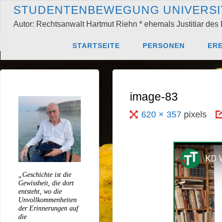
Skip
S
T
U
D
E
N
T
E
N
B
E
W
E
G
U
N
G
U
N
I
V
E
R
S
I
to
Autor: Rechtsanwalt Hartmut Riehn * ehemals Justitiar des 
content
Home
KD Wolff, SDS
STARTSEITE
PERSONEN
ERE
image-83
Full
620 × 357
pixels
size
„Geschichte ist die
Gewissheit, die dort
entsteht, wo die
Unvollkommenheiten
der Erinnerungen auf
die