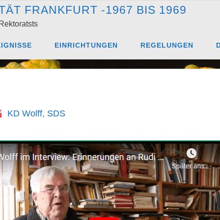
T
Ä
T
F
R
A
N
K
F
U
R
T
-
1
9
6
7
B
I
S
1
9
6
9
Rektoratsts
image-83
IGNISSE
EINRICHTUNGEN
REGELUNGEN
KD Wolff, SDS