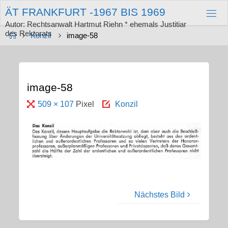
Zum
Ä
T
F
R
A
N
K
F
U
R
T
-
1
9
6
7
B
I
S
1
9
6
9
Inhalt
springen
Autor: Rechtsanwalt Hartmut Riehn * ehemals Justitiar
des Rektorats
Start
Konzil
image-58
image-58
Originalgröße
509 × 107
Pixel
Konzil
Nächstes Bild