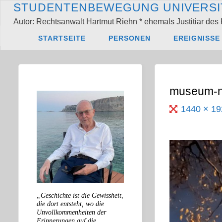
Zum
S
T
U
D
E
N
T
E
N
B
E
W
E
G
U
N
G
U
N
I
V
E
R
S
I
Inhalt
Autor: Rechtsanwalt Hartmut Riehn * ehemals Justitiar des 
springen
Start
museum-nac
STARTSEITE
PERSONEN
EREIGNISSE
museum-n
Originalgröß
1440 × 1
„Geschichte ist die Gewissheit,
die dort entsteht, wo die
Unvollkommenheiten der
Erinnerungen auf die