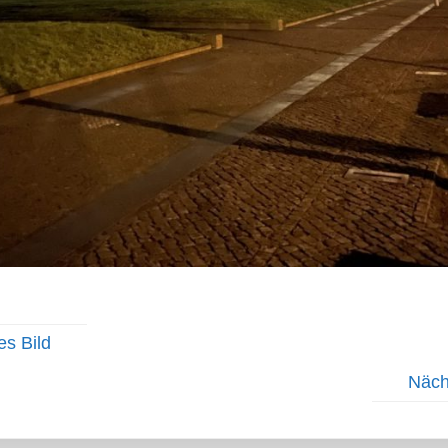
es Bild
Näch