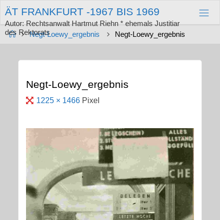
Zum
Ä
T
F
R
A
N
K
F
U
R
T
-
1
9
6
7
B
I
S
1
9
6
9
Inhalt
springen
Autor: Rechtsanwalt Hartmut Riehn * ehemals Justitiar
des Rektorats
Start
Negt-Loewy_ergebnis
Negt-Loewy_ergebnis
Negt-Loewy_ergebnis
Originalgröße
1225 × 1466
Pixel