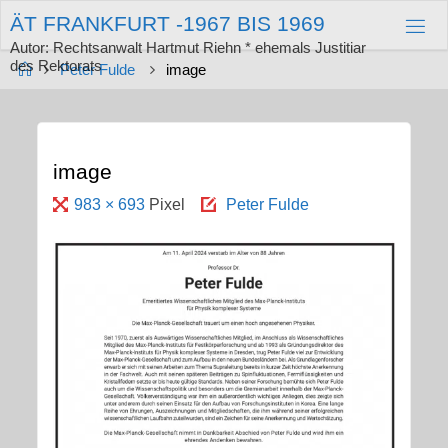
Zum
Ä
T
F
R
A
N
K
F
U
R
T
-
1
9
6
7
B
I
S
1
9
6
9
Inhalt
springen
Autor: Rechtsanwalt Hartmut Riehn * ehemals Justitiar
des Rektorats
Start
Peter Fulde
image
image
Originalgröße
983 × 693
Pixel
Peter Fulde